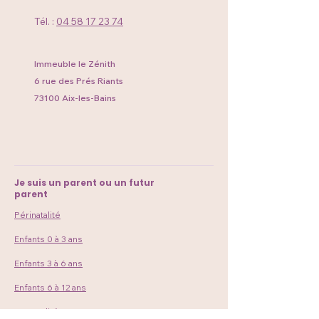
Tél. :
04 58 17 23 74
Immeuble le Zénith
6 rue des Prés Riants
73100 Aix-les-Bains
Je suis un parent ou un futur
parent
Périnatalité
Enfants 0 à 3 ans
Enfants 3 à 6 ans
Enfants 6 à 12 ans
Parentalités