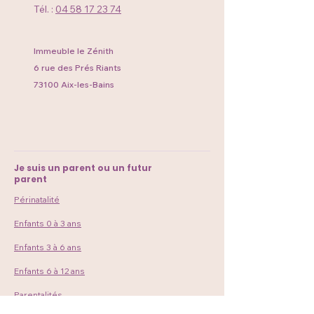
Tél. :
04 58 17 23 74
Immeuble le Zénith
6 rue des Prés Riants
73100 Aix-les-Bains
Je suis un parent ou un futur
parent
Périnatalité
Enfants 0 à 3 ans
Enfants 3 à 6 ans
Enfants 6 à 12 ans
Parentalités