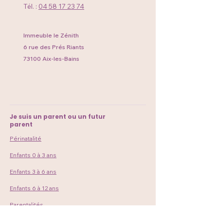
Tél. :
04 58 17 23 74
Immeuble le Zénith
6 rue des Prés Riants
73100 Aix-les-Bains
Je suis un parent ou un futur
parent
Périnatalité
Enfants 0 à 3 ans
Enfants 3 à 6 ans
Enfants 6 à 12 ans
Parentalités