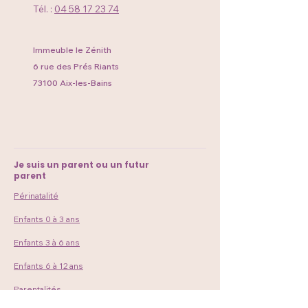
Tél. :
04 58 17 23 74
Immeuble le Zénith
6 rue des Prés Riants
73100 Aix-les-Bains
Je suis un parent ou un futur
parent
Périnatalité
Enfants 0 à 3 ans
Enfants 3 à 6 ans
Enfants 6 à 12 ans
Parentalités