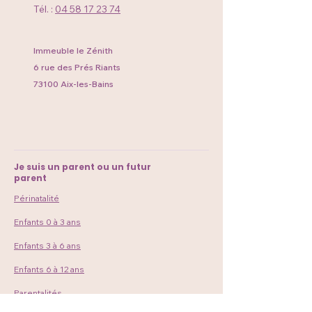
Tél. :
04 58 17 23 74
Immeuble le Zénith
6 rue des Prés Riants
73100 Aix-les-Bains
Je suis un parent ou un futur
parent
Périnatalité
Enfants 0 à 3 ans
Enfants 3 à 6 ans
Enfants 6 à 12 ans
Parentalités