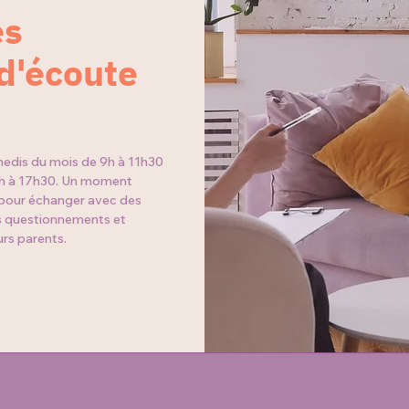
es
 d'écoute
medis du mois de 9h à 11h30
5h à 17h30. Un moment
 pour échanger avec des
os questionnements et
rs parents.