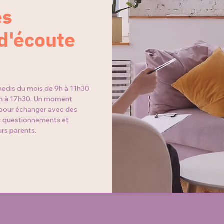
es
 d'écoute
medis du mois de 9h à 11h30
5h à 17h30. Un moment
 pour échanger avec des
os questionnements et
rs parents.