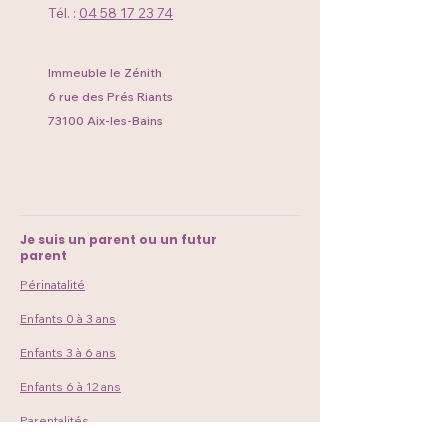
Tél. :
04 58 17 23 74
Immeuble le Zénith
6 rue des Prés Riants
73100 Aix-les-Bains
Je suis un parent ou un futur
parent
Périnatalité
Enfants 0 à 3 ans
Enfants 3 à 6 ans
Enfants 6 à 12 ans
Parentalités