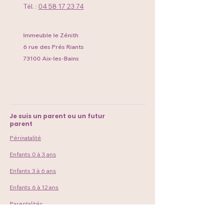
Tél. :
04 58 17 23 74
Immeuble le Zénith
6 rue des Prés Riants
73100 Aix-les-Bains
Je suis un parent ou un futur
parent
Périnatalité
Enfants 0 à 3 ans
Enfants 3 à 6 ans
Enfants 6 à 12 ans
Parentalités