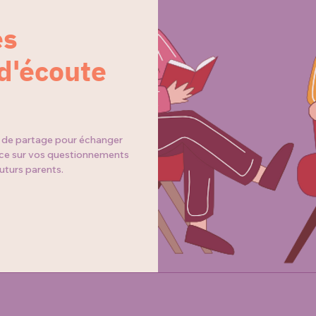
es
 d'écoute
 de partage pour échanger
nce sur vos questionnements
uturs parents.