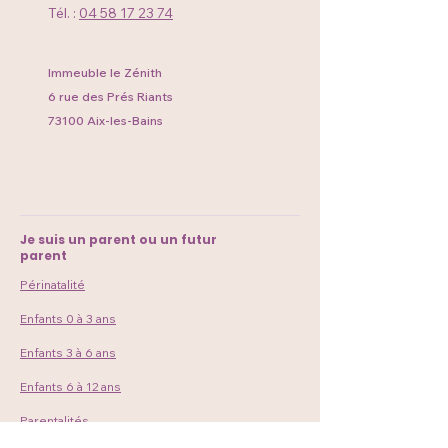
Tél. :
04 58 17 23 74
Immeuble le Zénith
6 rue des Prés Riants
73100 Aix-les-Bains
Je suis un parent ou un futur
parent
Périnatalité
Enfants 0 à 3 ans
Enfants 3 à 6 ans
Enfants 6 à 12 ans
Parentalités