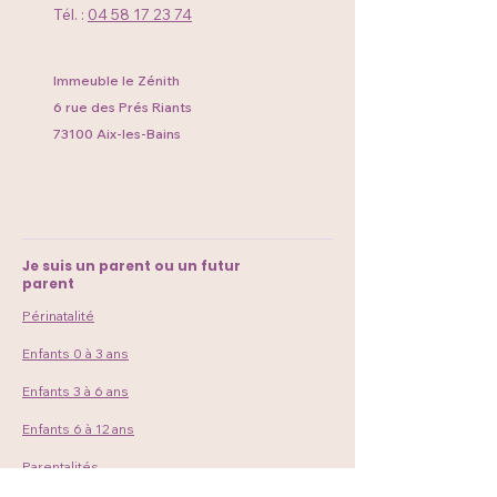
Tél. :
04 58 17 23 74
Immeuble le Zénith
6 rue des Prés Riants
73100 Aix-les-Bains
Je suis un parent ou un futur
parent
Périnatalité
Enfants 0 à 3 ans
Enfants 3 à 6 ans
Enfants 6 à 12 ans
Parentalités